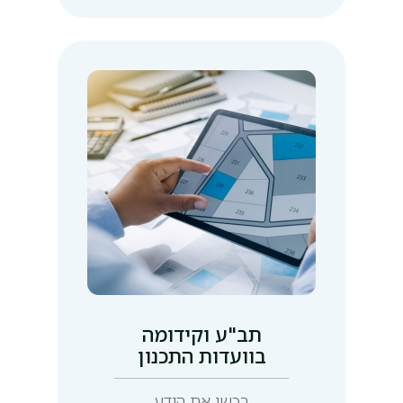
תב"ע וקידומה
בוועדות התכנון
רכשו את הידע